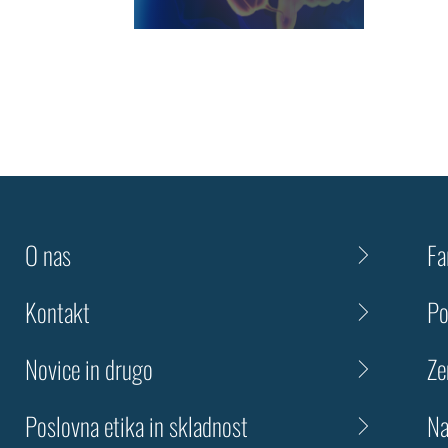
O nas
Fa
Kontakt
Po
Novice in drugo
Ze
Poslovna etika in skladnost
Na