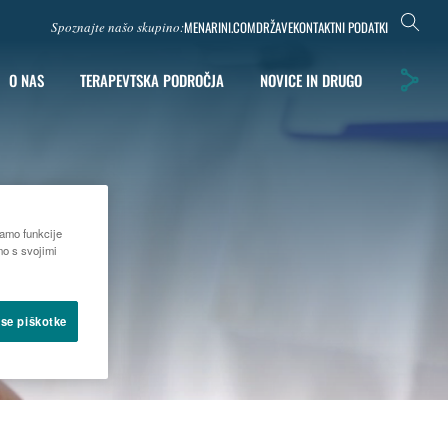
MENARINI.COM
DRŽAVE
KONTAKTNI PODATKI
Spoznajte našo skupino:
O NAS
TERAPEVTSKA PODROČJA
NOVICE IN DRUGO
čamo funkcije
mo s svojimi
vse piškotke