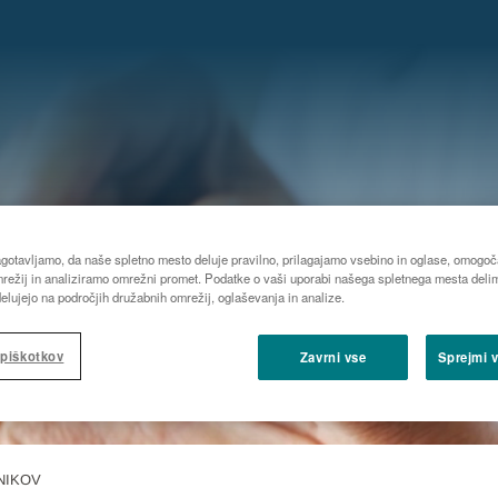
agotavljamo, da naše spletno mesto deluje pravilno, prilagajamo vsebino in oglase, omogo
režij in analiziramo omrežni promet. Podatke o vaši uporabi našega spletnega mesta deli
 delujejo na področjih družabnih omrežij, oglaševanja in analize.
 piškotkov
Zavrni vse
Sprejmi 
NIKOV