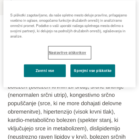
S piškotki zagotavljamo, da naše spletno mesto deluje pravilno, prilagajamo
Bolezni srca in ožilja
vsebino in oglase, omogočamo funkcije družabnih omrežij in analiziramo
omrežni promet. Podatke o vaši uporabi našega spletnega mesta delimo s
svojimi partnerji, ki delujejo na področjih družabnih omrežij, oglaševanja in
analize.
UVOD
Kardiologija je zdravstvena disciplina, ki se
Nastavitve piškotkov
osredotoča na diagnozo in zdravljenje bolezni
srca in ožilja, ki vplivajo na srce, ožilje in obtočilni
Zavrni vse
Sprejmi vse piškotke
sistem. Te bolezni vključujejo koronarno srčno
bolezen (bolezen krvnih žil srca), srčne aritmije
(nenormalen srčni utrip), kongestivno srčno
popuščanje (srce, ki ne more dohajati delovne
obremenitve), hipertenzijo (visok krvni tlak),
kardio-metabolično bolezen (spekter stanj, ki
vključujejo srce in metabolizem), dislipidemijo
(neustrezno raven lipidov v krvi), bolezen srčnih