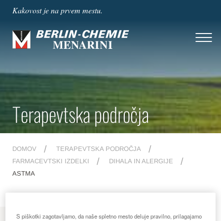
Kakovost je na prvem mestu.
Terapevtska področja
DOMOV
TERAPEVTSKA PODROČJA
FARMACEVTSKI IZDELKI
DIHALA IN ALERGIJE
ASTMA
S piškotki zagotavljamo, da naše spletno mesto deluje pravilno, prilagajamo