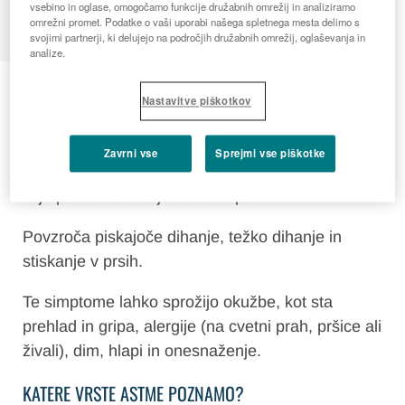
MENU
vsebino in oglase, omogočamo funkcije družabnih omrežij in analiziramo
omrežni promet. Podatke o vaši uporabi našega spletnega mesta delimo s
svojimi partnerji, ki delujejo na področjih družabnih omrežij, oglaševanja in
analize.
Astma
Nastavitve piškotkov
KAJ JE ASTMA?
Zavrni vse
Sprejmi vse piškotke
Astma je kronična (dolgotrajna) pljučna bolezen,
ki jo povzroča vnetje dihalnih poti.
Povzroča piskajoče dihanje, težko dihanje in
stiskanje v prsih.
Te simptome lahko sprožijo okužbe, kot sta
prehlad in gripa, alergije (na cvetni prah, pršice ali
živali), dim, hlapi in onesnaženje.
KATERE VRSTE ASTME POZNAMO?